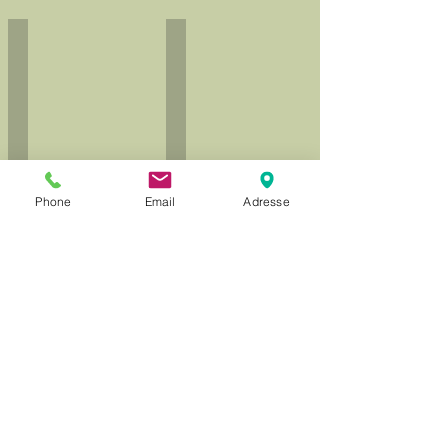
Angéline Bayet
Jérôme Colot
Architecte
Architecte
-
/
Gérante
Designer
Mail:
3D
angeline.bayet@b2-
/
architecture.be
Télépilote
GSM:
Drone
0496/84.20.78
http://www.3d-
Phone
Email
Adresse
je.com
Sihame Taiymi
Muhammet Cetin
Architecte
Architecte